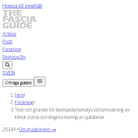
Hoppa till innehåll
Artiklar
Podd
Forskning
Begrepp
Om
SV
EN
Fråga guiden
Hem
/
Forskning
/
Teori och grunder för bioimpedansanalys vid övervakning av
klinisk status och diagnostisering av sjukdomar
2014
A+
Om graderingen
→