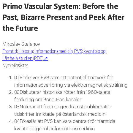
Primo Vascular System: Before the
Past, Bizarre Present and Peek After
the Future
Miroslav Stefanov
Framtid; Historia; Informationsmedicin; PVS; kvantbiologi
Läs hela studien (PDF)
↗
Nyckelinsikter
Beskriver PVS som ett potentiellt nätverk för
01
informationsöverföring via elektromagnetisk strålning
Diskuterar historiska rötter från 1960-talets
02
forskning om Bong-Han-kanaler
Noterar att forskningen främst publicerats i
03
tidskrifter inriktade på österländsk medicin
Föreslår att PVS kan vara centralt för framtida
04
kvantbiologi och informationsmedicin