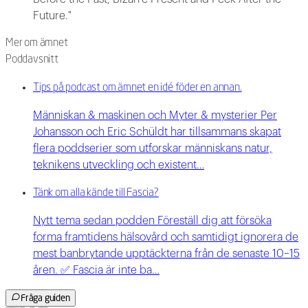
Future."
Mer om ämnet
Poddavsnitt
Tips på podcast om ämnet en idé föder en annan.
Människan & maskinen och Myter & mysterier Per
Johansson och Eric Schüldt har tillsammans skapat
flera poddserier som utforskar människans natur,
teknikens utveckling och existent…
Tänk om alla kände till Fascia?
Nytt tema sedan podden Föreställ dig att försöka
forma framtidens hälsovård och samtidigt ignorera de
mest banbrytande upptäckterna från de senaste 10–15
åren. ✅ Fascia är inte ba…
Fråga guiden