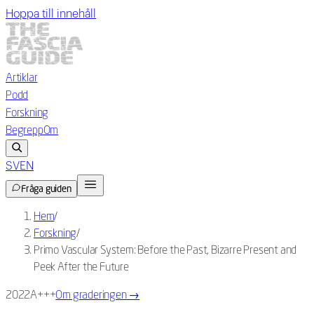
Hoppa till innehåll
Artiklar
Podd
Forskning
Begrepp
Om
SV
EN
Fråga guiden
Hem
/
Forskning
/
Primo Vascular System: Before the Past, Bizarre Present and
Peek After the Future
2022
A+++
Om graderingen
→