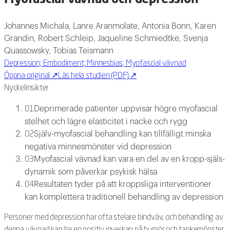
Johannes Michala, Lanre Aranmolate, Antonia Bonn, Karen
Grandin, Robert Schleip, Jaqueline Schmiedtke, Svenja
Quassowsky, Tobias Teismann
Depression; Embodiment; Minnesbias; Myofascial vävnad
Öppna original
↗
Läs hela studien (PDF)
↗
Nyckelinsikter
Deprimerade patienter uppvisar högre myofascial
01
stelhet och lägre elasticitet i nacke och rygg
Själv-myofascial behandling kan tillfälligt minska
02
negativa minnesmönster vid depression
Myofascial vävnad kan vara en del av en kropp-själs-
03
dynamik som påverkar psykisk hälsa
Resultaten tyder på att kroppsliga interventioner
04
kan komplettera traditionell behandling av depression
Personer med depression har ofta stelare bindväv, och behandling av
denna vävnad kan ha en positiv inverkan på humör och tankemönster.