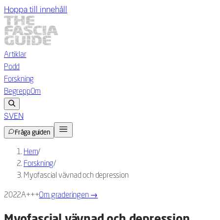
Hoppa till innehåll
Artiklar
Podd
Forskning
Begrepp
Om
SV
EN
Fråga guiden
Hem
/
Forskning
/
Myofascial vävnad och depression
2022
A+++
Om graderingen
→
Myofascial vävnad och depression