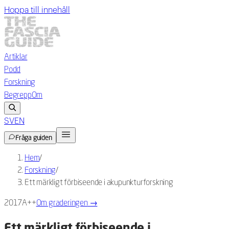
Hoppa till innehåll
Artiklar
Podd
Forskning
Begrepp
Om
SV
EN
Fråga guiden
Hem
/
Forskning
/
Ett märkligt förbiseende i akupunkturforskning
2017
A++
Om graderingen
→
Ett märkligt förbiseende i