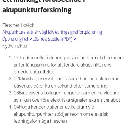
akupunkturforskning
Fletcher Kovich
Akupunktur
elektrisk våg
Halvledning
signalfortplantning
Öppna original
↗
Läs hela studien (PDF)
↗
Nyckelinsikter
Traditionella förklaringar som nerver och hormoner
01
är för långsamma för att förklara akupunkturens
omedelbara effekter
Kliniska observationer visar att organfunktion kan
02
påverkas på cirka en sekund efter stimulering
Bindvävens kollagen fungerar som en halvledare
03
som kan överföra elektriska signaler extremt snabbt
Höga koncentrationer av kalcium vid
04
akupunkturpunkter stödjer teorin om elektrisk
ledningsförmåga i fascian