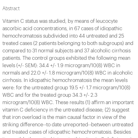
Abstract
Vitamin C status was studied, by means of leucocyte
ascorbic acid concentrations, in 67 cases of idiopathic
hemochromatosis subdivided into 44 untreated and 25
treated cases (2 patients belonging to both subgroups) and
compared to 31 normal subjects and 37 alcoholic cirrhosis
patients. The control groups exhibited the following mean
levels (+/- SEM): 34.4 +/- 1.9 microgram/10(8) WBC in
normals and 22.0 +/- 1.8 microgram/10(8) WBC in alcoholic
cirrhosis. In idiopathic hemochromatosis the mean levels
were: for the untreated group 19.5 +/- 1.7 microgram/10(8)
WBC and for the treated group 34.3 +/- 2.3
microgram/10(8) WBC. These results (1) affirm an important
vitamin C deficiency in the untreated disease; (2) suggest
that iron overload is the main causal factor in view of the
striking difference--to date unreported--between untreated
and treated cases of idiopathic hemochromatosis. Besides