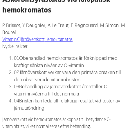
hemokromatos
P Brissot, Y Deugnier, A Le Treut, F Regnouard, M Simon, M
Bourel
Vitamin C
Järnöverskott
Hemokromatos
Nyckelinsikter
Obehandlad hemokromatos är förknippad med
01
kraftigt sänkta nivåer av C-vitamin
Järnöverskott verkar vara den primära orsaken till
02
den observerade vitaminbristen
Behandling av järnöverskottet återställer C-
03
vitaminnivåerna till det normala
Bristen kan leda till felaktiga resultat vid tester av
04
järnutsöndring
Järnöverskott vid hemokromatos är kopplat till betydande C-
vitaminbrist, vilket normaliseras efter behandling.