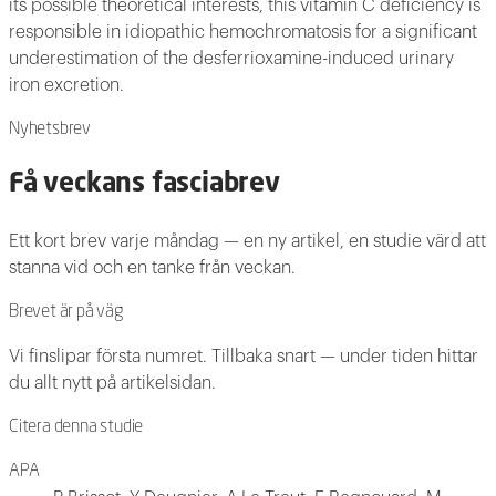
its possible theoretical interests, this vitamin C deficiency is
responsible in idiopathic hemochromatosis for a significant
underestimation of the desferrioxamine-induced urinary
iron excretion.
Nyhetsbrev
Få veckans fasciabrev
Ett kort brev varje måndag — en ny artikel, en studie värd att
stanna vid och en tanke från veckan.
Brevet är på väg
Vi finslipar första numret. Tillbaka snart — under tiden hittar
du allt nytt på artikelsidan.
Citera denna studie
APA