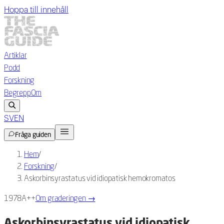
Hoppa till innehåll
Artiklar
Podd
Forskning
Begrepp
Om
SV
EN
Fråga guiden
Hem
/
Forskning
/
Askorbinsyrastatus vid idiopatisk hemokromatos
1978
A++
Om graderingen
→
Askorbinsyrastatus vid idiopatisk