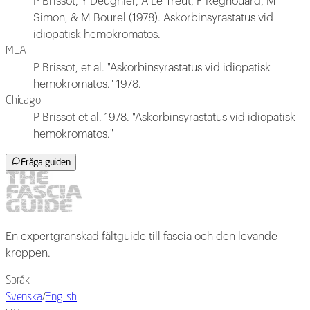
P Brissot, Y Deugnier, A Le Treut, F Regnouard, M
Simon, & M Bourel (1978). Askorbinsyrastatus vid
idiopatisk hemokromatos.
MLA
P Brissot, et al. "Askorbinsyrastatus vid idiopatisk
hemokromatos." 1978.
Chicago
P Brissot et al. 1978. "Askorbinsyrastatus vid idiopatisk
hemokromatos."
Fråga guiden
En expertgranskad fältguide till fascia och den levande
kroppen.
Språk
Svenska
/
English