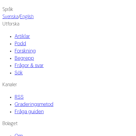
Språk
Svenska
/
English
Utforska
Artiklar
Podd
Forskning
Begrepp
Frågor & svar
Sök
Kanaler
RSS
Graderingsmetod
Fråga guiden
Bolaget
Om