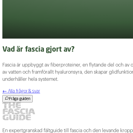
Vad är fascia gjort av?
Fascia är uppbyggt av fiberproteiner, en flytande del och av o
av vatten och framförallt hyaluronsyra, den skapar glidfunk
underhåller hela systemet.
←
Alla frågor & svar
Fråga guiden
En expertgranskad fältguide till fascia och den levande krop