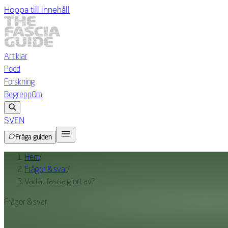
Hoppa till innehåll
Artiklar
Podd
Forskning
Begrepp
Om
SV
EN
Fråga guiden
Hem
/
Frågor & svar
/
Vad är fascia gjort av?
Frågor & svar