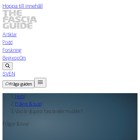
Hoppa till innehåll
Artiklar
Podd
Forskning
Begrepp
Om
SV
EN
Fråga guiden
Hem
/
Frågor & svar
/
Vad är djupast fascia eller muskler?
Frågor & svar