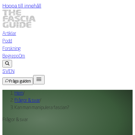
Hoppa till innehåll
Artiklar
Podd
Forskning
Begrepp
Om
SV
EN
Fråga guiden
Hem
/
Frågor & svar
/
Kan man manipulera fascian?
Frågor & svar